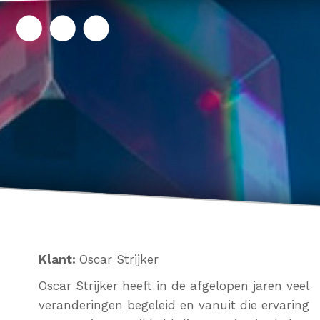
Klant:
Oscar Strijker
Oscar Strijker heeft in de afgelopen jaren veel
veranderingen begeleid en vanuit die ervaring