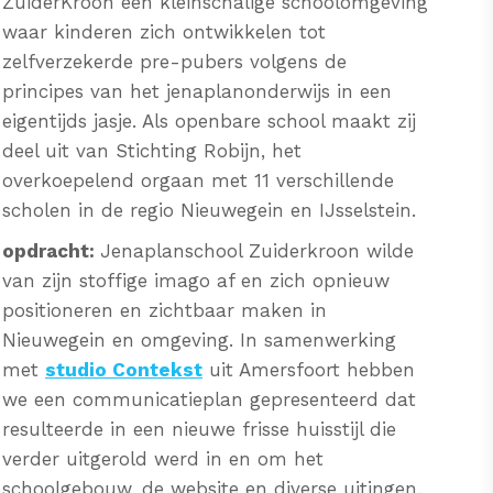
ZuiderKroon een kleinschalige schoolomgeving
waar kinderen zich ontwikkelen tot
zelfverzekerde pre-pubers volgens de
principes van het jenaplanonderwijs in een
eigentijds jasje. Als openbare school maakt zij
deel uit van Stichting Robijn, het
overkoepelend orgaan met 11 verschillende
scholen in de regio Nieuwegein en IJsselstein.
opdracht:
Jenaplanschool Zuiderkroon wilde
van zijn stoffige imago af en zich opnieuw
positioneren en zichtbaar maken in
Nieuwegein en omgeving. In samenwerking
met
studio Contekst
uit Amersfoort hebben
we een communicatieplan gepresenteerd dat
resulteerde in een nieuwe frisse huisstijl die
verder uitgerold werd in en om het
schoolgebouw, de website en diverse uitingen.