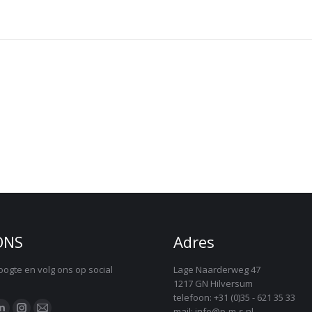
Volgend
bericht
ONS
Adres
hoogte en volg ons op social
Lage Naarderweg 47
1217 GN Hilversum
telefoon: +31 (0)35 - 621 35 33
:
mail: info@p-m-s.nl