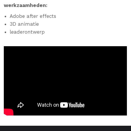
werkzaamheden:
Adobe after effects
3D animatie
leaderontwerp