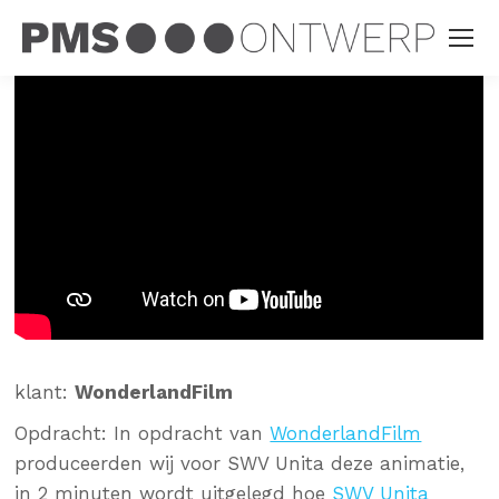
klant:
WonderlandFilm
Opdracht:
In opdracht van
WonderlandFilm
produceerden wij voor SWV Unita
deze animatie,
in 2 minuten wordt uitgelegd hoe
SWV Unita