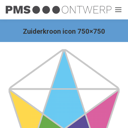
Zuiderkroon icon 750×750