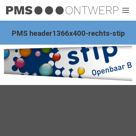
PMS header1366x400-rechts-stip