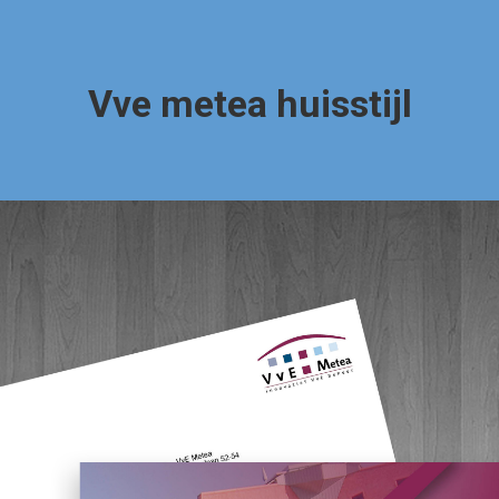
Vve metea huisstijl