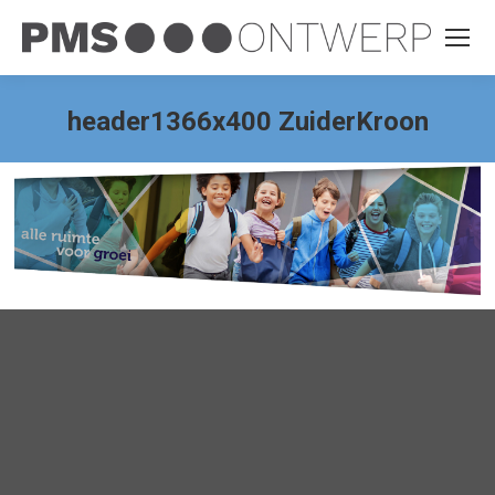
header1366x400 ZuiderKroon