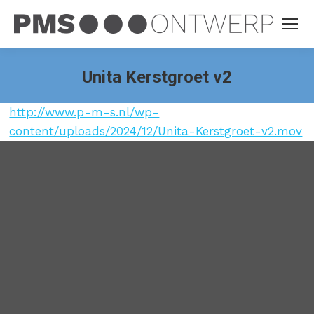
Unita Kerstgroet v2
http://www.p-m-s.nl/wp-
content/uploads/2024/12/Unita-Kerstgroet-v2.mov