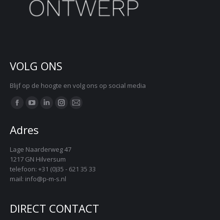
VOLG ONS
Blijf op de hoogte en volg ons op social media
Vind ons op:
Facebook
YouTube
Linkedin
Instagram
Mail
page
page
page
page
page
Adres
opens
opens
opens
opens
opens
in
in
in
in
in
Lage Naarderweg 47
1217 GN Hilversum
new
new
new
new
new
telefoon: +31 (0)35 - 621 35 33
window
window
window
window
window
mail: info@p-m-s.nl
DIRECT CONTACT