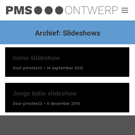
Archief:
Slideshows
home slideshow
Door
pmstest3
14 september 2015
Jonge balie slideshow
Door
pmstest3
4 december 2014