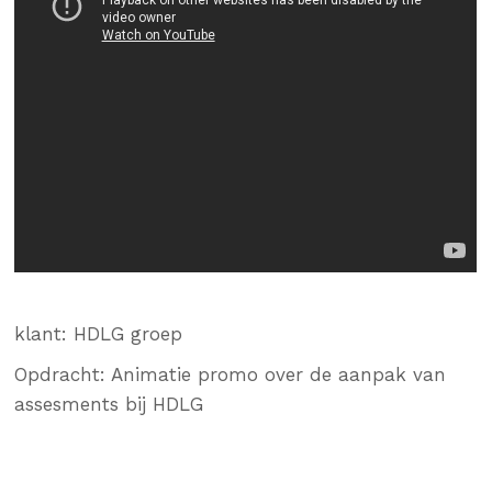
klant: HDLG groep
Opdracht: Animatie promo over de aanpak van
assesments bij HDLG