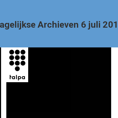
agelijkse Archieven
6 juli 20