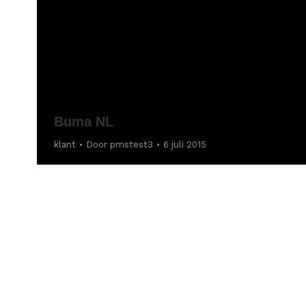
Buma NL
klant
Door
pmstest3
6 juli 2015