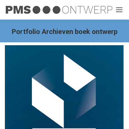
Portfolio Archieven
boek ontwerp