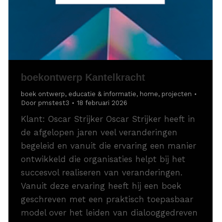
boekontwerp Kantelkracht
boek ontwerp
,
educatie & informatie
,
home
,
projecten
Door
pmstest3
18 februari 2026
Klant: Oscar Strijker Oscar Strijker heeft in
de afgelopen jaren veel veranderingen
begeleid en vanuit die ervaring een manier
ontwikkeld die organisaties helpt bij het
succesvol realiseren van veranderingen.
Vanuit deze ervaring heeft hij een boek
geschreven met een praktisch toepasbaar
model over het leiden van dialooggedreven