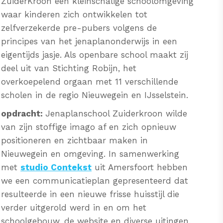
ZuiderKroon een kleinschalige schoolomgeving
waar kinderen zich ontwikkelen tot
zelfverzekerde pre-pubers volgens de
principes van het jenaplanonderwijs in een
eigentijds jasje. Als openbare school maakt zij
deel uit van Stichting Robijn, het
overkoepelend orgaan met 11 verschillende
scholen in de regio Nieuwegein en IJsselstein.
opdracht:
Jenaplanschool Zuiderkroon wilde
van zijn stoffige imago af en zich opnieuw
positioneren en zichtbaar maken in
Nieuwegein en omgeving. In samenwerking
met
studio Contekst
uit Amersfoort hebben
we een communicatieplan gepresenteerd dat
resulteerde in een nieuwe frisse huisstijl die
verder uitgerold werd in en om het
schoolgebouw, de website en diverse uitingen.