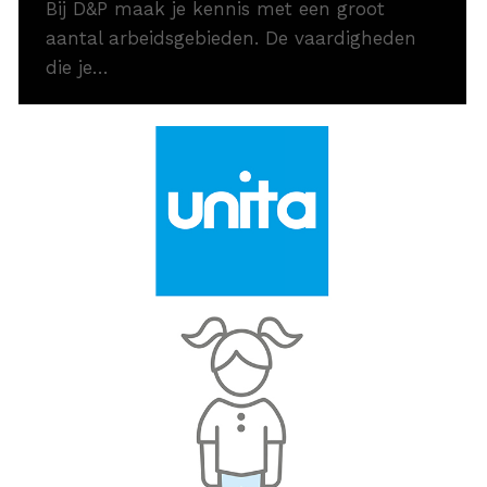
Bij D&P maak je kennis met een groot
aantal arbeidsgebieden. De vaardigheden
die je…