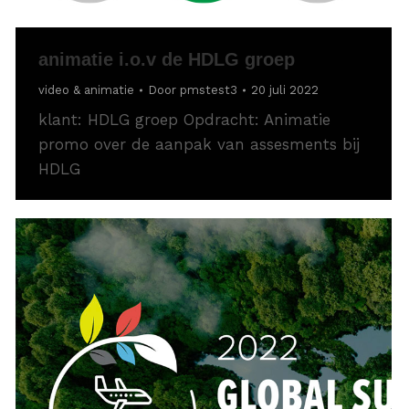
animatie i.o.v de HDLG groep
video & animatie
Door
pmstest3
20 juli 2022
klant: HDLG groep Opdracht: Animatie
promo over de aanpak van assesments bij
HDLG