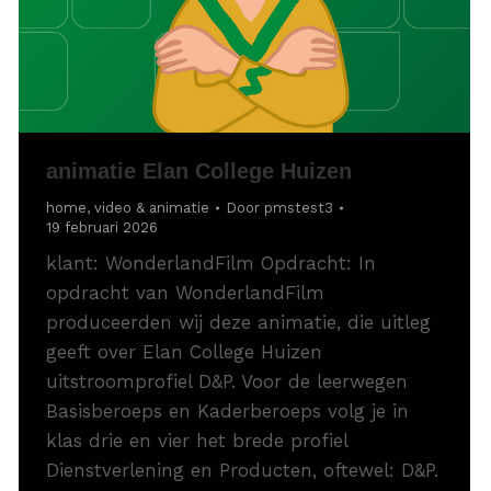
animatie Elan College Huizen
home
,
video & animatie
Door
pmstest3
19 februari 2026
klant: WonderlandFilm Opdracht: In
opdracht van WonderlandFilm
produceerden wij deze animatie, die uitleg
geeft over Elan College Huizen
uitstroomprofiel D&P. Voor de leerwegen
Basisberoeps en Kaderberoeps volg je in
klas drie en vier het brede profiel
Dienstverlening en Producten, oftewel: D&P.