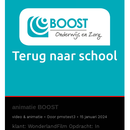
animatie BOOST
video & animatie
Door
pmstest3
15 januari 2024
klant: WonderlandFilm Opdracht: In