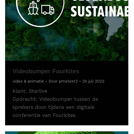
Videobumper Fourkites
video & animatie
Door
pmstest3
20 juli 2022
klant: Starlive
Opdracht: Videobumper tussen de
sprekers door tijdens een digitale
conferentie van Fourkites.