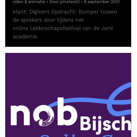
video & animatie
Door
pmstest3
8 september 2021
klant: Digivent Opdracht: Bumper tussen
de sprekers door tijdens het
online Leiderschapsfestival van de JenV
academie.