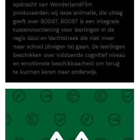
opdracht van WonderlandFilm
produceerden wij deze animatie, die uitleg
geeft over BOOST. BOOST is een integrale
tussenvoorziening voor leerlingen in de
regio Gooi en Vechtstreek die niet meer
naar school (dreigen te) gaan. De leerlingen
beschikken over voldoende cognitief niveau
en emotionele beschikbaarheid om terug
te kunnen keren naar onderwijs.