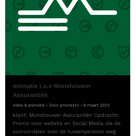
animatie i.o.v Monshouwer
Assurantiën
video & animatie
Door
pmstest3
8 maart 2023
klant: Monshouwer Assurantiën Opdracht:
Promo voor website en Social Media die de
vooroordelen over de tussenpersoon weg