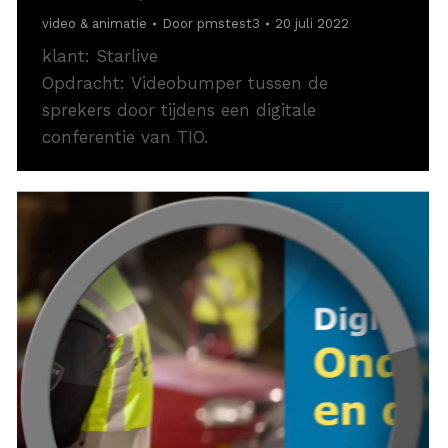
video & animatie
Door
pmstest3
20 juli 2022
klant: Starlive
Opdracht: Videobumper tussen de
sprekers door tijdens een digitale
conferentie van TIO.