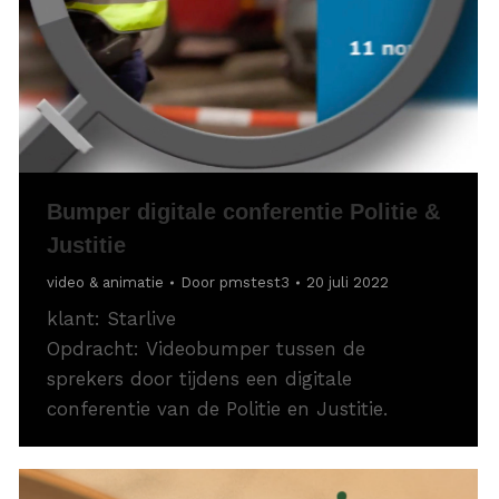
Bumper digitale conferentie Politie &
Justitie
video & animatie
Door
pmstest3
20 juli 2022
klant: Starlive
Opdracht: Videobumper tussen de
sprekers door tijdens een digitale
conferentie van de Politie en Justitie.