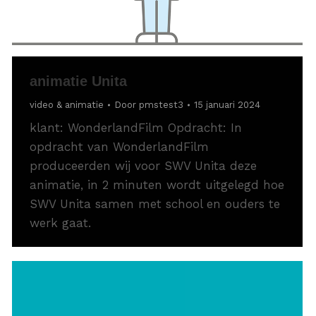
animatie Unita
video & animatie
Door
pmstest3
15 januari 2024
klant: WonderlandFilm Opdracht: In
opdracht van WonderlandFilm
produceerden wij voor SWV Unita deze
animatie, in 2 minuten wordt uitgelegd hoe
SWV Unita samen met school en ouders te
werk gaat.