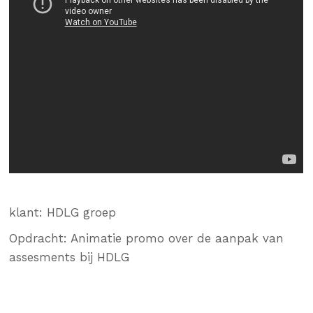
klant: HDLG groep
Opdracht: Animatie promo over de aanpak van
assesments bij HDLG