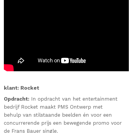
klant:
Rocket
Opdracht:
In opdracht van het entertainment
bedrijf Rocket maakt PMS Ontwerp
met
behulp van stilstaande beelden én voor een
concurrerende prijs een bewegende promo voor
de Frans Bauer single.