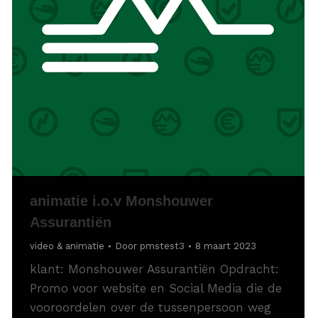
animatie i.o.v Monshouwer
Assurantiën
video & animatie
Door
pmstest3
8 maart 2023
klant: Monshouwer Assurantiën Opdracht:
Promo voor website en Social Media die de
vooroordelen over de tussenpersoon weg