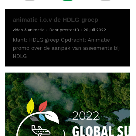
animatie i.o.v de HDLG groep
video & animatie
Door
pmstest3
20 juli 2022
klant: HDLG groep Opdracht: Animatie
promo over de aanpak van assesments bij
HDLG