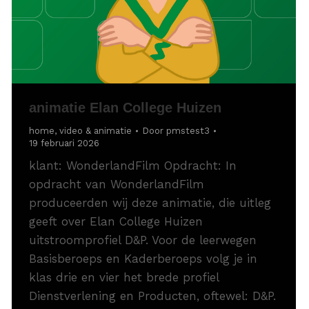
animatie Elan College Huizen
home
,
video & animatie
Door
pmstest3
19 februari 2026
klant: WonderlandFilm Opdracht: In
opdracht van WonderlandFilm
produceerden wij deze animatie, die uitleg
geeft over Elan College Huizen
uitstroomprofiel D&P. Voor de leerwegen
Basisberoeps en Kaderberoeps volg je in
klas drie en vier het brede profiel
Dienstverlening en Producten, oftewel: D&P.