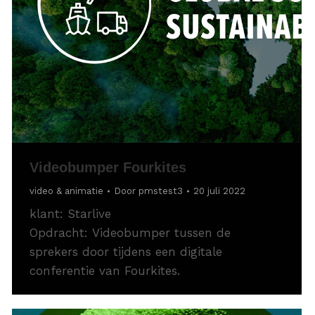
Videobumper Fourkites
video & animatie
Door
pmstest3
20 juli 2022
klant: Starlive
Opdracht: Videobumper tussen de
sprekers door tijdens een digitale
conferentie van Fourkites.