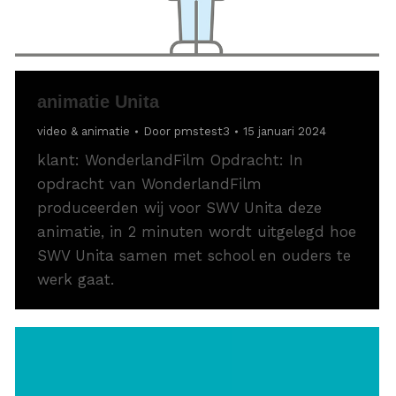
animatie Unita
video & animatie
Door
pmstest3
15 januari 2024
klant: WonderlandFilm Opdracht: In
opdracht van WonderlandFilm
produceerden wij voor SWV Unita deze
animatie, in 2 minuten wordt uitgelegd hoe
SWV Unita samen met school en ouders te
werk gaat.