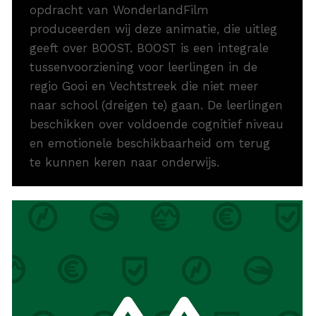
opdracht van WonderlandFilm
produceerden wij deze animatie, die uitleg
geeft over BOOST. BOOST is een integrale
tussenvoorziening voor leerlingen in de
regio Gooi en Vechtstreek die niet meer
naar school (dreigen te) gaan. De leerlingen
beschikken over voldoende cognitief niveau
en emotionele beschikbaarheid om terug
te kunnen keren naar onderwijs.