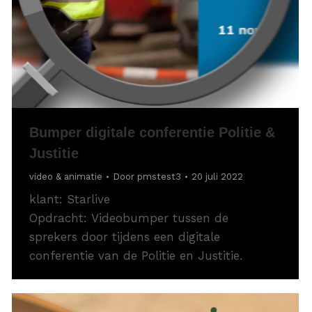
Bumper digitale conferentie Politie &
Justitie
video & animatie
Door
pmstest3
20 juli 2022
klant: Starlive
Opdracht: Videobumper tussen de
sprekers door tijdens een digitale
conferentie van de Politie en Justitie.