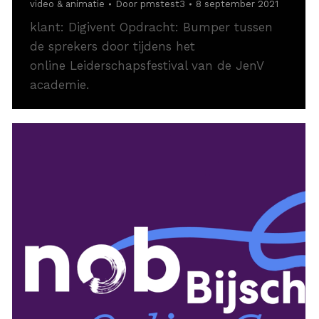
video & animatie
Door
pmstest3
8 september 2021
klant: Digivent Opdracht: Bumper tussen
de sprekers door tijdens het
online Leiderschapsfestival van de JenV
academie.