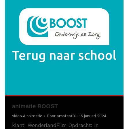
animatie BOOST
video & animatie
Door
pmstest3
15 januari 2024
klant: WonderlandFilm Opdracht: In