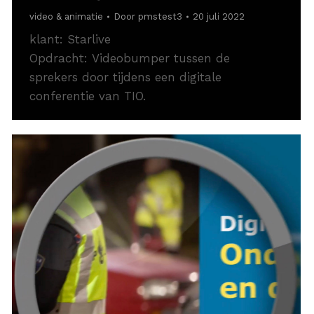
video & animatie
Door
pmstest3
20 juli 2022
klant: Starlive
Opdracht: Videobumper tussen de
sprekers door tijdens een digitale
conferentie van TIO.