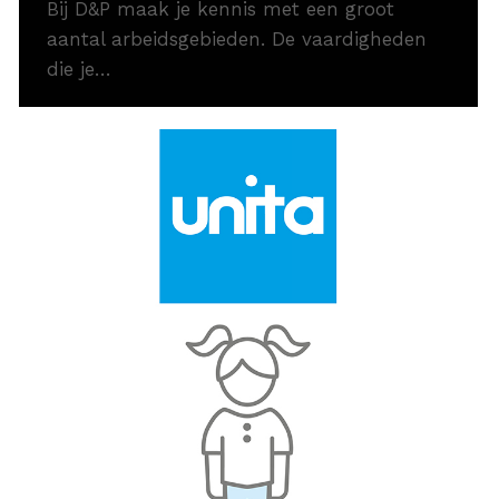
Bij D&P maak je kennis met een groot
aantal arbeidsgebieden. De vaardigheden
die je…