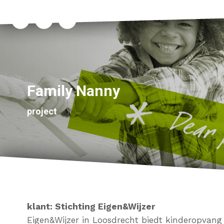
Family Nanny
project
klant: Stichting Eigen&Wijzer
Eigen&Wijzer in Loosdrecht biedt kinderopvang