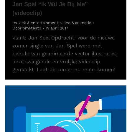
Jan Spel “Ik Wil Je Bij Me”
(videoclip)
muziek & entertainment
,
video & animatie
Door
pmstest3
19 april 2017
klant: Jan Spel Opdracht: voor de nieuwe
zomer single van Jan Spel werd met
behulp van geanimeerde vector illustraties
deze swingende en vrolijke videoclip
gemaakt. Laat de zomer nu maar komen!