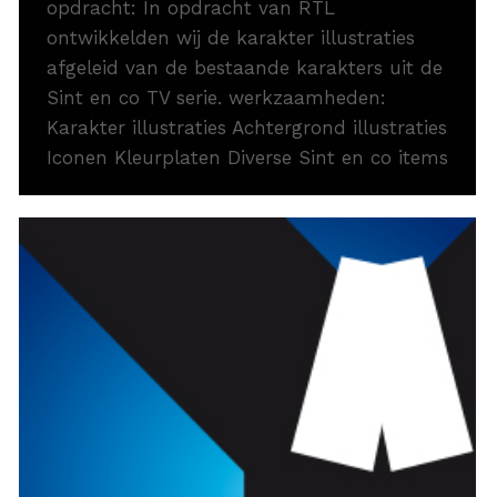
opdracht: In opdracht van RTL
ontwikkelden wij de karakter illustraties
afgeleid van de bestaande karakters uit de
Sint en co TV serie. werkzaamheden:
Karakter illustraties Achtergrond illustraties
Iconen Kleurplaten Diverse Sint en co items