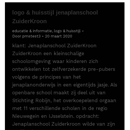
logo & huisstijl jenaplanschool
ZuiderKroon
educatie & informatie
,
logo & huisstijl
Door
pmstest3
20 maart 2020
klant: Jenaplanschool ZuiderKroon
ZuiderKroon een kleinschalige
schoolomgeving waar kinderen zich
ontwikkelen tot zelfverzekerde pre-pubers
volgens de principes van het
jenaplanonderwijs in een eigentijds jasje. Als
openbare school maakt zij deel uit van
Stichting Robijn, het overkoepelend orgaan
met 11 verschillende scholen in de regio
Nieuwegein en IJsselstein. opdracht:
Jenaplanschool Zuiderkroon wilde van zijn