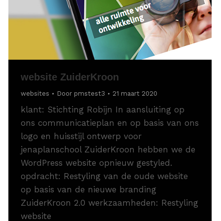
website ZuiderKroon
websites
Door
pmstest3
21 maart 2020
klant: Stichting Robijn In aansluiting op
ons communicatieplan en op basis van ons
logo en huisstijl ontwerp voor
jenaplanschool ZuiderKroon hebben we de
WordPress website opnieuw gestyled.
opdracht: Restyling van de oude website
op basis van de nieuwe branding
ZuiderKroon 2.0 werkzaamheden: Restyling
website