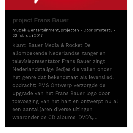
project Frans Bauer
muziek & entertainment
,
projecten
Door
pmstest3
22 februari 2017
klant: Bauer Media & Rocket De
allombekende Nederlandse zanger en
televisiepresentator Frans Bauer zingt
Nederlandstalige liedjes die vallen onder
het genre dat bekendstaat als levenslied.
opdracht: PMS Ontwerp verzorgde de
upgrade van het Frans Bauer logo door
toevoeging van het hart en ontwerpt nu al
een aantal jaren diverse uitingen
waaronder de CD albums, DVD’s,…