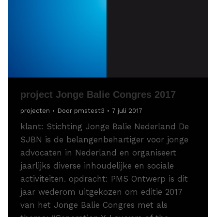
project Jonge Balie Congres 2017
projecten
Door
pmstest3
7 juli 2017
klant: Stichting Jonge Balie Nederland De
SJBN is de belangenbehartiger voor jonge
advocaten in Nederland en organiseert
jaarlijks diverse inhoudelijke en sociale
activiteiten. opdracht: PMS Ontwerp is dit
jaar wederom uitgekozen om editie 2017
van het Jonge Balie Congres met als