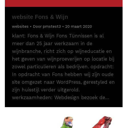
website Fons & Wijn
websites
Door
pmstest3
20 maart 2020
klant: Fons & Wijn Fons Tünnissen is al
meer dan 25 jaar werkzaam in de
wijnbranche, richt zich op wijneducatie en
het geven van wijnproeverijen op locatie bij
zowel particulieren als bedrijven. opdracht:
In opdracht van Fons hebben wij zijn oude
site omgezet naar WordPress, gerestyled en
zijn huisstijl verder uitgerold.
werkzaamheden: Webdesign bezoek de…