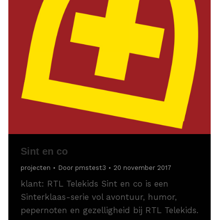
Sint en co
projecten
Door
pmstest3
20 november 2017
klant: RTL Telekids Sint en co is een
Sinterklaas-serie vol avontuur, humor,
pepernoten en gezelligheid bij RTL Telekids.