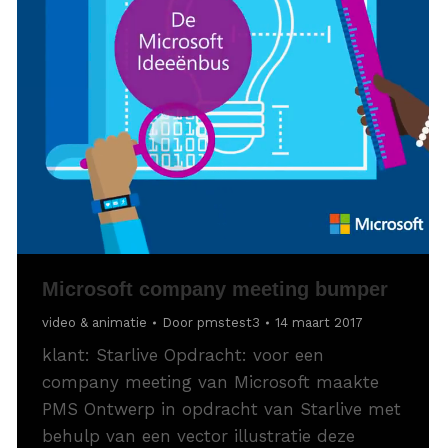
Microsoft company meeting bumper
video & animatie
Door
pmstest3
14 maart 2017
klant: Starlive Opdracht: voor een
company meeting van Microsoft maakte
PMS Ontwerp in opdracht van Starlive met
behulp van een vector illustratie deze