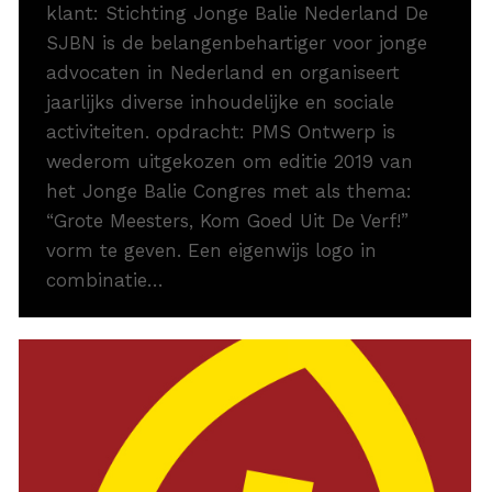
klant: Stichting Jonge Balie Nederland De
SJBN is de belangenbehartiger voor jonge
advocaten in Nederland en organiseert
jaarlijks diverse inhoudelijke en sociale
activiteiten. opdracht: PMS Ontwerp is
wederom uitgekozen om editie 2019 van
het Jonge Balie Congres met als thema:
“Grote Meesters, Kom Goed Uit De Verf!”
vorm te geven. Een eigenwijs logo in
combinatie…