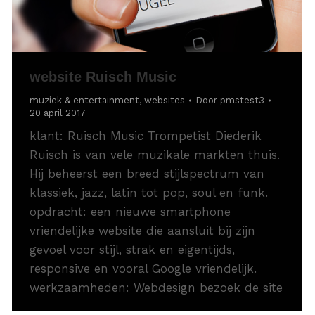
website Ruisch Music
muziek & entertainment
,
websites
Door
pmstest3
20 april 2017
klant: Ruisch Music Trompetist Diederik
Ruisch is van vele muzikale markten thuis.
Hij beheerst een breed stijlspectrum van
klassiek, jazz, latin tot pop, soul en funk.
opdracht: een nieuwe smartphone
vriendelijke website die aansluit bij zijn
gevoel voor stijl, strak en eigentijds,
responsive en vooral Google vriendelijk.
werkzaamheden: Webdesign bezoek de site