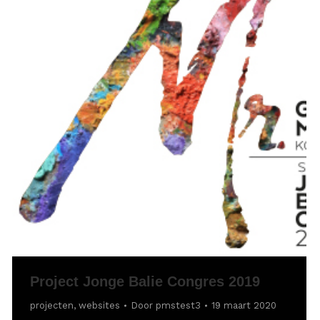
Project Jonge Balie Congres 2019
projecten
,
websites
Door
pmstest3
19 maart 2020