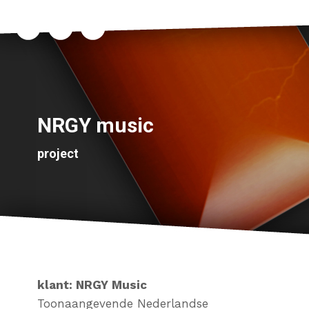
NRGY music
project
klant:
NRGY Music
Toonaangevende Nederlandse